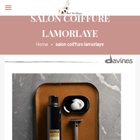
SALON COIFFURE
LAMORLAYE
Home
salon coiffure lamorlaye