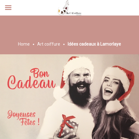
ART COIFFURE
Home
Art coiffure
Idées cadeaux à Lamorlaye