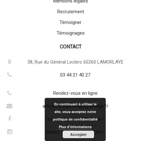
Mentions légales
Recrutement
Témoigner
Témoignages
CONTACT
38, Rue du Général Leclerc 60260 LAMORLAYE
03 44 21 40 27
Rendez-vous en ligne
En continuant à utiliser le
artcoiffurelamorlaye@orange.fr
site, vous acceptez notre
suivez-nous sur facebook !
politique de confidentialité
Plus d’informations
suivez-nous sur instagram !
Accepter