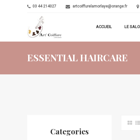
03 44 214027
artcoiffurelamorlaye@orange.fr
ACCUEIL
LE SAL
ESSENTIAL HAIRCARE
Categories