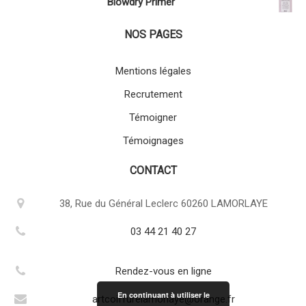
Blowdry Primer
NOS PAGES
Mentions légales
Recrutement
Témoigner
Témoignages
CONTACT
38, Rue du Général Leclerc 60260 LAMORLAYE
03 44 21 40 27
Rendez-vous en ligne
En continuant à utiliser le
artcoiffurelamorlaye@orange.fr