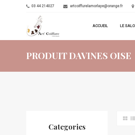
03 44 214027
artcoiffurelamorlaye@orange.fr
ACCUEIL
LE SAL
PRODUIT DAVINES OISE
Categories