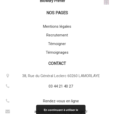
Blowdry Primer
NOS PAGES
Mentions légales
Recrutement
Témoigner
Témoignages
CONTACT
38, Rue du Général Leclerc 60260 LAMORLAYE
03 44 21 40 27
Rendez-vous en ligne
En continuant à utiliser le
artcoiffurelamorlaye@orange.fr