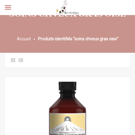
SOINS CHVEUX GRAS OISE
Accueil
Produits identifiés “soins chveux gras oise”