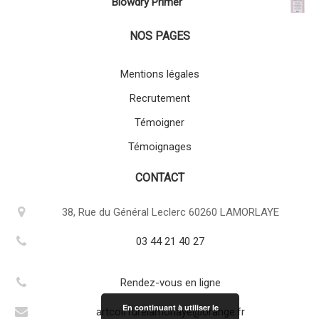
Blowdry Primer
NOS PAGES
Mentions légales
Recrutement
Témoigner
Témoignages
CONTACT
38, Rue du Général Leclerc 60260 LAMORLAYE
03 44 21 40 27
Rendez-vous en ligne
En continuant à utiliser le
artcoiffurelamorlaye@orange.fr