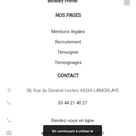
Blowdry Primer
NOS PAGES
Mentions légales
Recrutement
Témoigner
Témoignages
CONTACT
38, Rue du Général Leclerc 60260 LAMORLAYE
03 44 21 40 27
Rendez-vous en ligne
En continuant à utiliser le
artcoiffurelamorlaye@orange.fr