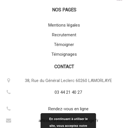
NOS PAGES
Mentions légales
Recrutement
Témoigner
Témoignages
CONTACT
38, Rue du Général Leclerc 60260 LAMORLAYE
03 44 21 40 27
Rendez-vous en ligne
En continuant à utiliser le
artcoiffurelamorlaye@orange.fr
site, vous acceptez notre